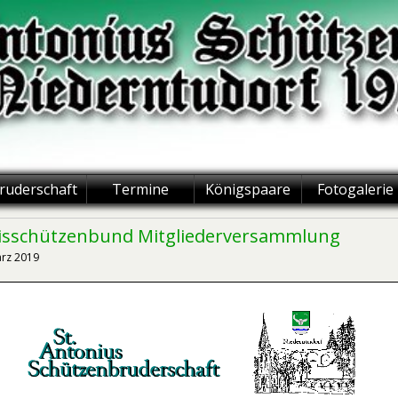
ruderschaft
Termine
Königspaare
Fotogalerie
isschützenbund Mitgliederversammlung
ärz 2019