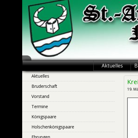
Skip
to
content
St.-Antonius
Aktuelles
B
Schützenbruderschaft
Aktuelles
Kre
Bruderschaft
Niederntudorf
19. M
Vorstand
Termine
Königspaare
Holschenkönigspaare
Ehrungen