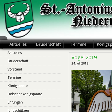
Skip
to
content
St.-Antonius
Aktuelles
Bruderschaft
Termine
Königs
Schützenbruderschaft
Aktuelles
Vogel 2019
Bruderschaft
Niederntudorf
24. Juli 2019
Vorstand
Termine
Königspaare
Holschenkönigspaare
Ehrungen
Jungschützen