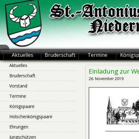
Skip
to
content
St.-Antonius
Aktuelles
Bruderschaft
Termine
Königs
Schützenbruderschaft
Aktuelles
Einladung zur We
Bruderschaft
Niederntudorf
26. November 2019
Vorstand
Termine
Königspaare
Holschenkönigspaare
Ehrungen
Jungschützen