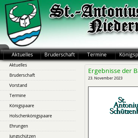
Skip
to
content
St.-Antonius
Aktuelles
Bruderschaft
Termine
Königs
Schützenbruderschaft
Aktuelles
Ergebnisse der B
Bruderschaft
Niederntudorf
23. November 2023
Vorstand
Termine
Königspaare
Holschenkönigspaare
Ehrungen
Jungschützen