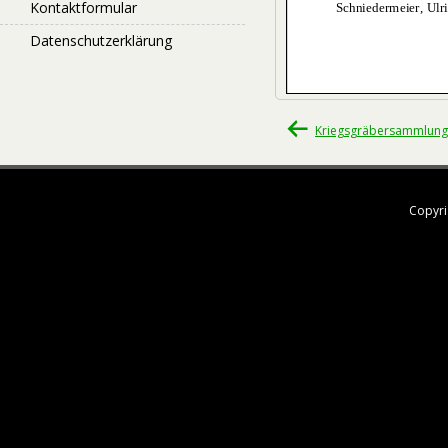
Kontaktformular
Datenschutzerklärung
Beitragsnavigati
Kriegsgräbersammlung 
Copyri