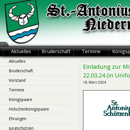
Skip
to
content
St.-Antonius
Aktuelles
Bruderschaft
Termine
Königs
Schützenbruderschaft
Aktuelles
Einladung zur M
Bruderschaft
Niederntudorf
22.03.24 (in Uni
Vorstand
18. März 2024
Termine
Königspaare
Holschenkönigspaare
Ehrungen
Jungschützen