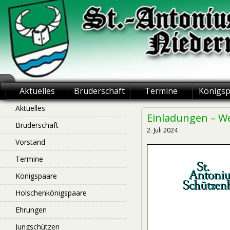
Skip
to
content
St.-Antonius
Aktuelles
Bruderschaft
Termine
Königs
Schützenbruderschaft
Aktuelles
Einladungen – W
Bruderschaft
Niederntudorf
2. Juli 2024
Vorstand
Termine
Königspaare
Holschenkönigspaare
Ehrungen
Jungschützen