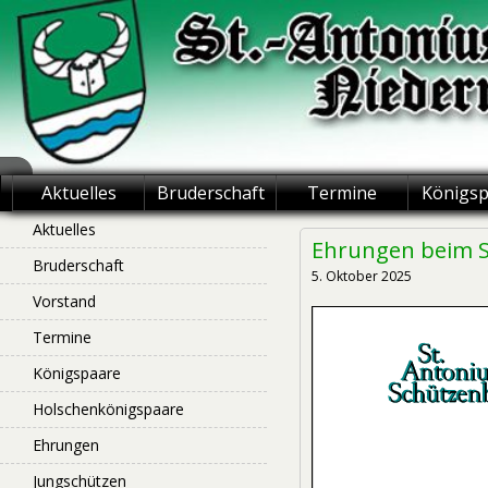
Skip
to
content
St.-Antonius
Aktuelles
Bruderschaft
Termine
Königs
Schützenbruderschaft
Aktuelles
Ehrungen beim S
Bruderschaft
Niederntudorf
5. Oktober 2025
Vorstand
Termine
Königspaare
Holschenkönigspaare
Ehrungen
Jungschützen