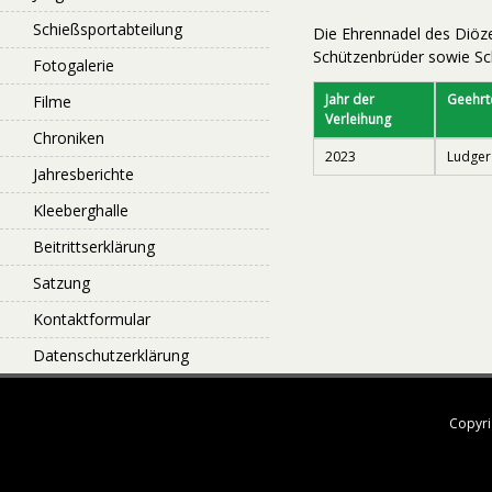
Schießsportabteilung
Die Ehrennadel des Diöze
Schützenbrüder sowie Sch
Fotogalerie
Jahr der
Geehrt
Filme
Verleihung
Chroniken
2023
Ludger
Jahresberichte
Kleeberghalle
Beitrittserklärung
Satzung
Kontaktformular
Datenschutzerklärung
Copyri