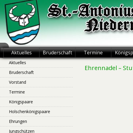
Skip
to
content
St.-Antonius
Aktuelles
Bruderschaft
Termine
Königs
Schützenbruderschaft
Aktuelles
Ehrennadel – Stu
Bruderschaft
Niederntudorf
Vorstand
Termine
Königspaare
Holschenkönigspaare
Ehrungen
Jungschützen