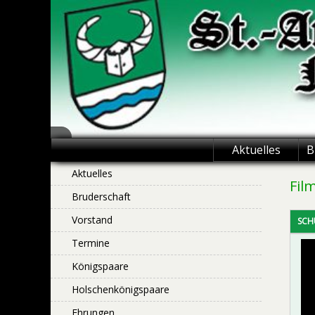
Skip
to
content
St.-Antonius
Aktuelles
B
Schützenbruderschaft
Aktuelles
Fil
Bruderschaft
Niederntudorf
Vorstand
SCH
Termine
Königspaare
Holschenkönigspaare
Ehrungen