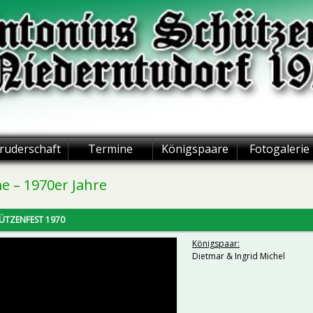
ruderschaft
Termine
Königspaare
Fotogalerie
me – 1970er Jahre
ÜTZENFEST 1970
Königspaar:
Dietmar & Ingrid Michel