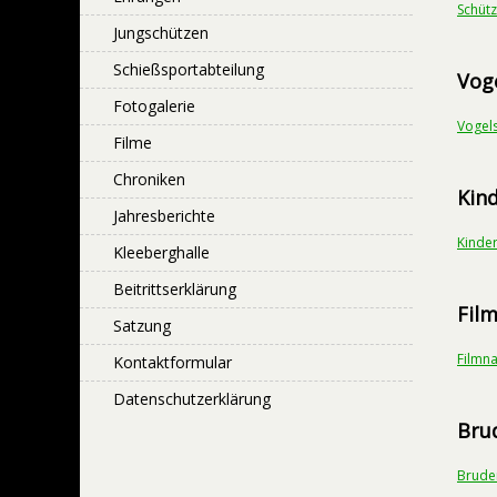
Schütz
Jungschützen
Schießsportabteilung
Vog
Fotogalerie
Vogel
Filme
Chroniken
Kin
Jahresberichte
Kinder
Kleeberghalle
Beitrittserklärung
Fil
Satzung
Filmn
Kontaktformular
Datenschutzerklärung
Bru
Brude