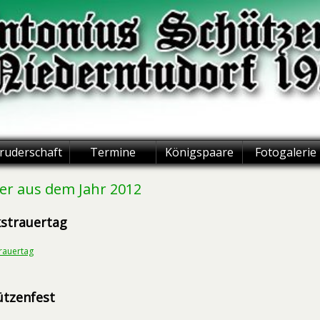
ruderschaft
Termine
Königspaare
Fotogalerie
der aus dem Jahr 2012
kstrauertag
rauertag
ützenfest