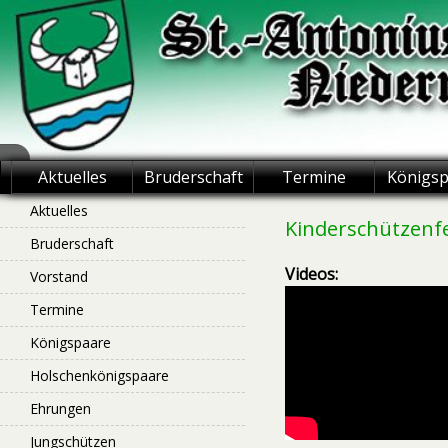
Skip
to
content
St.-Antonius
Aktuelles
Bruderschaft
Termine
Königs
Schützenbruderschaft
Aktuelles
Kinderschützenfe
Bruderschaft
Niederntudorf
Videos:
Vorstand
Termine
Königspaare
Holschenkönigspaare
Ehrungen
Jungschützen