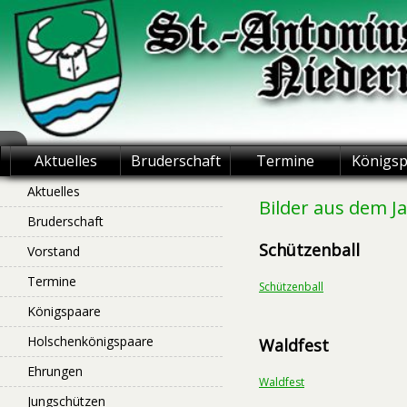
Skip
to
content
St.-Antonius
Aktuelles
Bruderschaft
Termine
Königs
Schützenbruderschaft
Aktuelles
Bilder aus dem J
Bruderschaft
Niederntudorf
Schützenball
Vorstand
Termine
Schützenball
Königspaare
Holschenkönigspaare
Waldfest
Ehrungen
Waldfest
Jungschützen