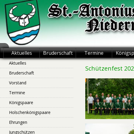
Skip
to
content
St.-Antonius
Aktuelles
Bruderschaft
Termine
Königs
Schützenbruderschaft
Aktuelles
Schützenfest 20
Bruderschaft
Niederntudorf
Vorstand
Termine
Königspaare
Holschenkönigspaare
Ehrungen
Jungschützen