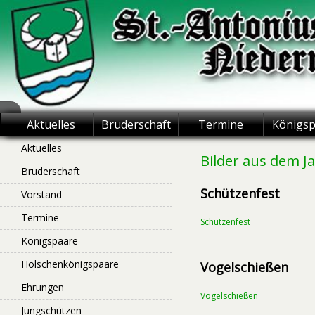
Skip
to
content
St.-Antonius
Aktuelles
Bruderschaft
Termine
Königs
Schützenbruderschaft
Aktuelles
Bilder aus dem J
Bruderschaft
Niederntudorf
Schützenfest
Vorstand
Termine
Schützenfest
Königspaare
Holschenkönigspaare
Vogelschießen
Ehrungen
Vogelschießen
Jungschützen