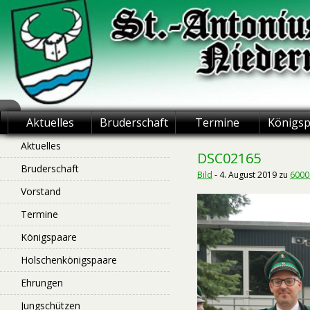
Skip
to
content
St.-Antonius
Aktuelles
Bruderschaft
Termine
Königs
Schützenbruderschaft
Aktuelles
DSC02165
Bruderschaft
Niederntudorf
Bild
-
4. August 2019
zu
6000
Vorstand
Termine
Königspaare
Holschenkönigspaare
Ehrungen
Jungschützen