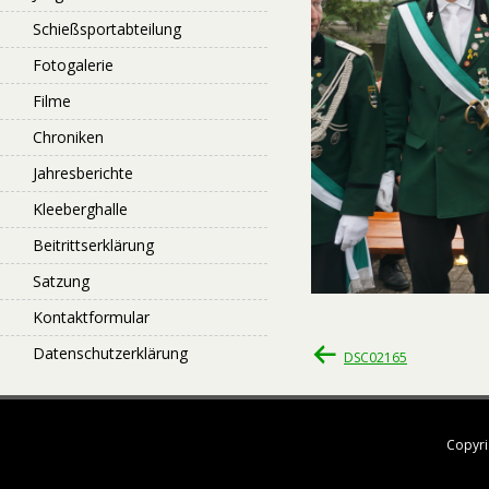
Schießsportabteilung
Fotogalerie
Filme
Chroniken
Jahresberichte
Kleeberghalle
Beitrittserklärung
Satzung
Kontaktformular
Beitragsnavigati
Datenschutzerklärung
DSC02165
Copyri