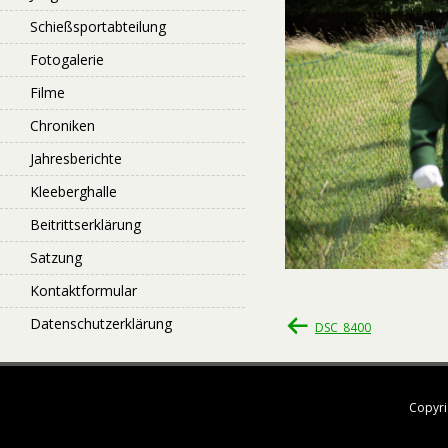
Schießsportabteilung
Fotogalerie
Filme
Chroniken
Jahresberichte
Kleeberghalle
Beitrittserklärung
Satzung
Kontaktformular
Beitragsnavigati
Datenschutzerklärung
DSC_8400
Copyri