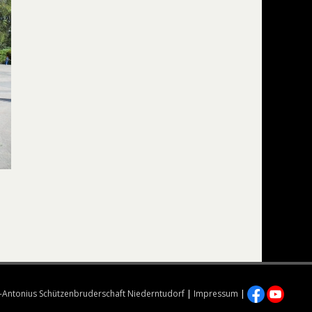
.-Antonius Schützenbruderschaft Niederntudorf
|
Impressum
|