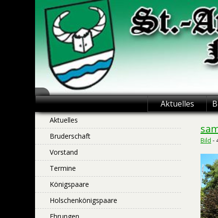
Skip
to
content
St.-Antonius
Aktuelles
B
Schützenbruderschaft
Aktuelles
sam
Bruderschaft
Niederntudorf
Bild
-
Vorstand
Termine
Königspaare
Holschenkönigspaare
Ehrungen