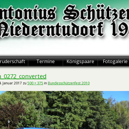
ruderschaft
Termine
Königspaare
Fotogalerie
_0272_converted
4. Januar 2017
zu
500 × 375
in
Bundesschützenfest 2010