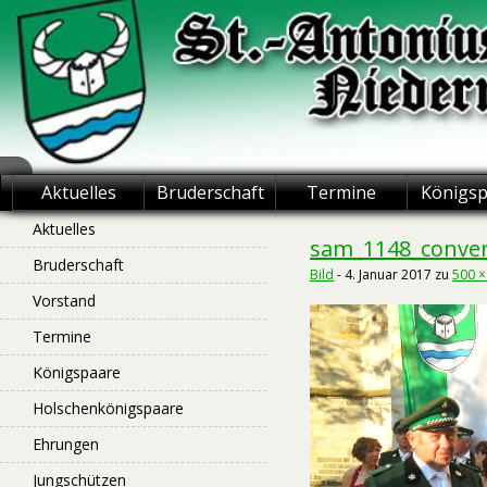
Skip
to
content
St.-Antonius
Aktuelles
Bruderschaft
Termine
Königs
Schützenbruderschaft
Aktuelles
sam_1148_conve
Bruderschaft
Niederntudorf
Bild
-
4. Januar 2017
zu
500 ×
Vorstand
Termine
Königspaare
Holschenkönigspaare
Ehrungen
Jungschützen