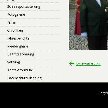
Schießsportabteilung
Fotogalerie
Filme
Chroniken
Jahresberichte
Kleeberghalle
Beitrittserklärung
Satzung
Beitragsnavigati
Schützenfest 2011
Kontaktformular
Datenschutzerklärung
Copyri