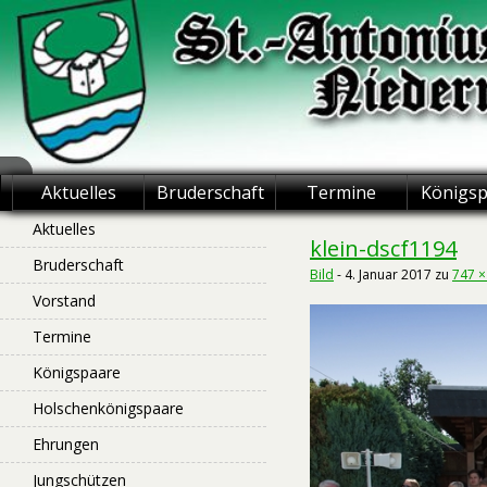
Skip
to
content
St.-Antonius
Aktuelles
Bruderschaft
Termine
Königs
Schützenbruderschaft
Aktuelles
klein-dscf1194
Bruderschaft
Niederntudorf
Bild
-
4. Januar 2017
zu
747 ×
Vorstand
Termine
Königspaare
Holschenkönigspaare
Ehrungen
Jungschützen