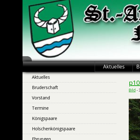
Skip
to
content
St.-Antonius
Aktuelles
B
Schützenbruderschaft
Aktuelles
p10
Bruderschaft
Niederntudorf
Bild
-
Vorstand
Termine
Königspaare
Holschenkönigspaare
Ehrungen