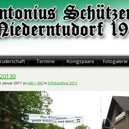
ruderschaft
Termine
Königspaare
Fotogalerie
20130
3. Januar 2017
zu
640 × 480
in
Schützenfest 2013