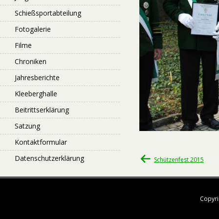
Schießsportabteilung
Fotogalerie
Filme
Chroniken
Jahresberichte
Kleeberghalle
Beitrittserklärung
Satzung
Kontaktformular
Beitragsnavigati
Datenschutzerklärung
Schützenfest 2015
Copyri