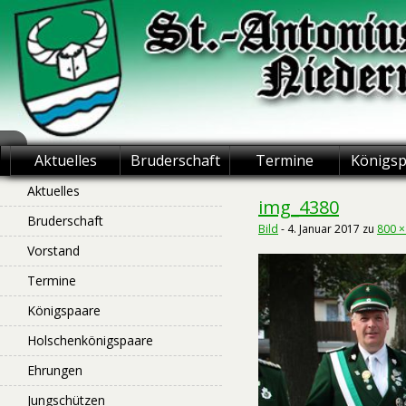
Skip
to
content
St.-Antonius
Aktuelles
Bruderschaft
Termine
Königs
Schützenbruderschaft
Aktuelles
img_4380
Bruderschaft
Niederntudorf
Bild
-
4. Januar 2017
zu
800 ×
Vorstand
Termine
Königspaare
Holschenkönigspaare
Ehrungen
Jungschützen