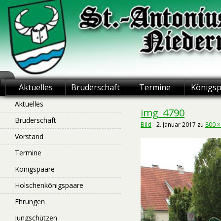
Skip
to
content
St.-Antonius
Aktuelles
Bruderschaft
Termine
Königs
Schützenbruderschaft
Aktuelles
img_4790
Bruderschaft
Niederntudorf
Bild
-
2. Januar 2017
zu
800 ×
Vorstand
Termine
Königspaare
Holschenkönigspaare
Ehrungen
Jungschützen