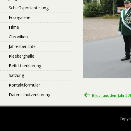
Schießsportabteilung
Fotogalerie
Filme
Chroniken
Jahresberichte
Kleeberghalle
Beitrittserklärung
Satzung
Kontaktformular
Beitragsnavigati
Datenschutzerklärung
Bilder aus dem Jahr 20
Copyri